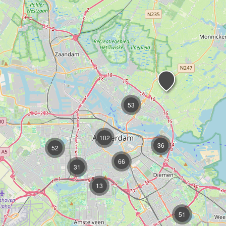
53
102
36
52
66
31
13
51