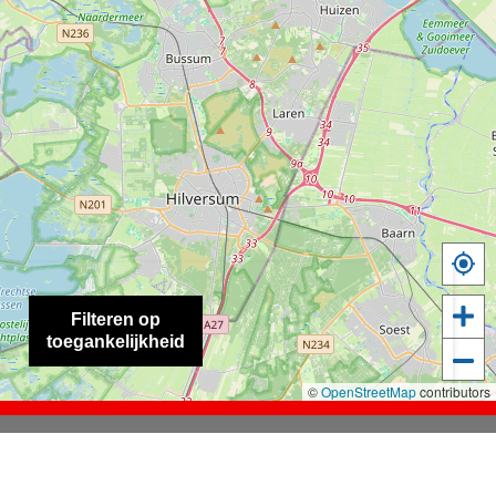
Filteren op
toegankelijkheid
©
OpenStreetMap
contributors
eelcommissies en bestuurscommissie